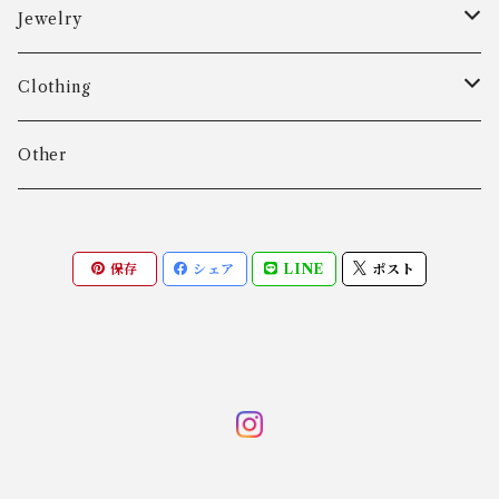
Aarre & Krogh
Jewelry
Age Fausing
Bracelet
Clothing
Algot Chr. Enevoldsen
Ring
Outer
Other
Allan Børge Larsen
Necklace
Tops
保存
シェア
LINE
ポスト
ALTON
Other
Bottoms
Andreas Daub GmbH & Co. KG
Other
Andreas Mikkelsen
Angela Cummings