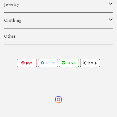
Aarre & Krogh
Jewelry
Age Fausing
Bracelet
Clothing
Algot Chr. Enevoldsen
Ring
Outer
Other
Allan Børge Larsen
Necklace
Tops
保存
シェア
LINE
ポスト
ALTON
Other
Bottoms
Andreas Daub GmbH & Co. KG
Other
Andreas Mikkelsen
Angela Cummings