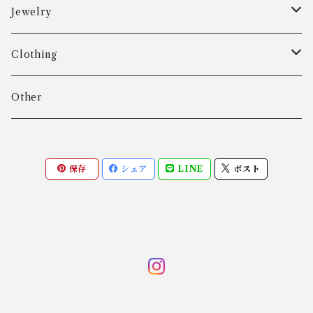
Aarre & Krogh
Jewelry
Age Fausing
Bracelet
Clothing
Algot Chr. Enevoldsen
Ring
Outer
Other
Allan Børge Larsen
Necklace
Tops
保存
シェア
LINE
ポスト
ALTON
Other
Bottoms
Andreas Daub GmbH & Co. KG
Other
Andreas Mikkelsen
Angela Cummings