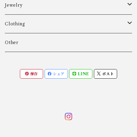
Aarre & Krogh
Jewelry
Age Fausing
Bracelet
Clothing
Algot Chr. Enevoldsen
Ring
Outer
Other
Allan Børge Larsen
Necklace
Tops
保存
シェア
LINE
ポスト
ALTON
Other
Bottoms
Andreas Daub GmbH & Co. KG
Other
Andreas Mikkelsen
Angela Cummings