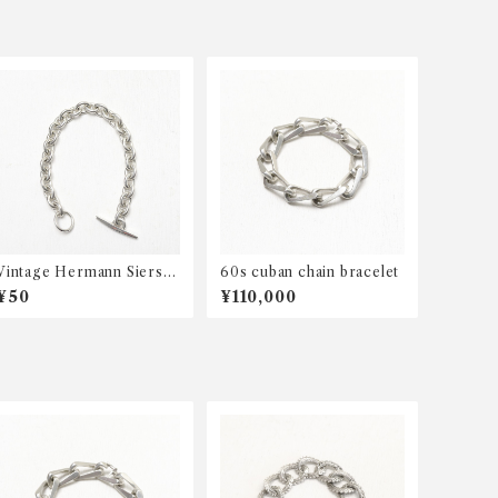
Vintage Hermann Siersb
60s cuban chain bracelet
øl anchor chain bracelet
¥50
¥110,000