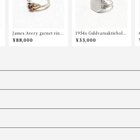
James Avery garnet ring
1954s Guldvaruaktiebola
SLV 14K
get Gustav Dahlgren & C
¥88,000
¥33,000
o AB signet ring