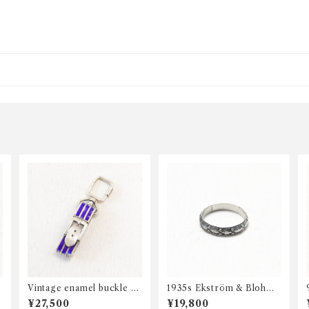
Vintage enamel buckle ke
1935s Ekström & Blohm
y charm
art deco ring
¥27,500
¥19,800