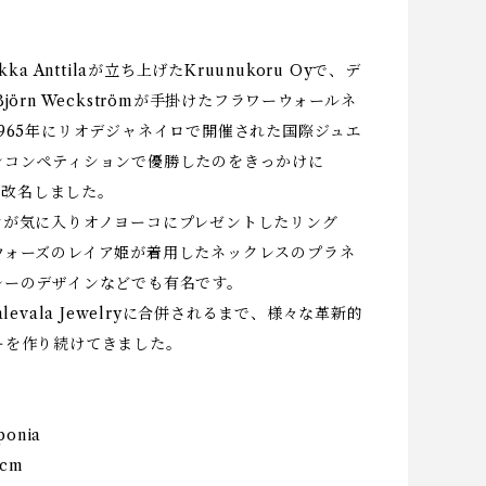
a
kka Anttilaが立ち上げたKruunukoru Oyで、デ
jörn Weckströmが手掛けたフラワーウォールネ
965年にリオデジャネイロで開催された国際ジュエ
ンコンペティションで優勝したのをきっかけに
aに改名しました。
ンが気に入りオノヨーコにプレゼントしたリング
ウォーズのレイア姫が着用したネックレスのプラネ
レーのデザインなどでも有名です。
alevala Jewelryに合併されるまで、様々な革新的
ーを作り続けてきました。
ponia
5cm