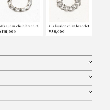
60s cuban chain bracelet
40s laurier chian bracelet
¥110,000
¥55,000