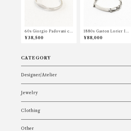
60s Giorgio Padovani cu
1880s Gaston Lorier ID
ff bangle
chain bracelet
¥38,500
¥88,000
CATEGORY
Designer/Atelier
Aarre & Krogh
Jewelry
Age Fausing
Bracelet
Clothing
Algot Chr. Enevoldsen
Ring
Outer
Other