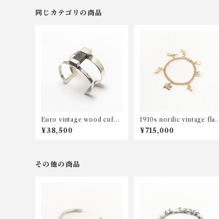
同じカテゴリの商品
Euro vintage wood cuff
1910s nordic vintage flat
bangle
chain charms bracelet 18
¥38,500
¥715,000
K
その他の商品