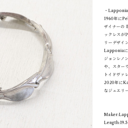
・Lapponi
1960年にPe
ザイナーの B
ックレスが1
リーデザイ
Lapponi
ジョンレノ
や、スター
トイドヴァ
2020年にK
なジュエリ
Maker:Lap
Length:19.