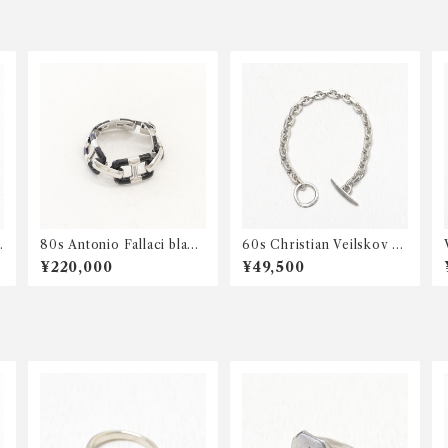
80s Antonio Fallaci black
60s Christian Veilskov an
enamel bracelet
chor chain bracelet
¥220,000
¥49,500