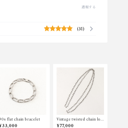
通報する
(31)
90s flat chain bracelet
Vintage twisted chain lon
g necklace
¥33,000
¥77,000