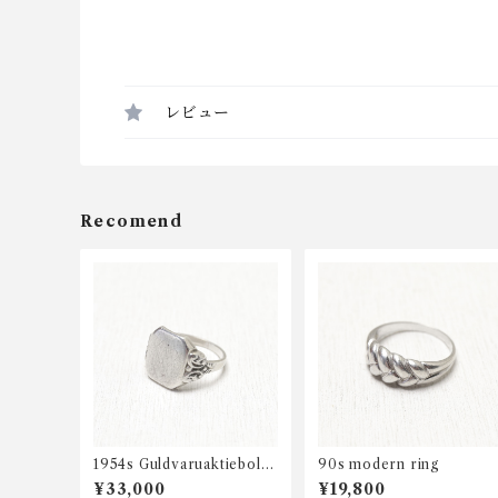
レビュー
Recomend
1954s Guldvaruaktiebola
90s modern ring
get Gustav Dahlgren & C
¥33,000
¥19,800
o AB signet ring