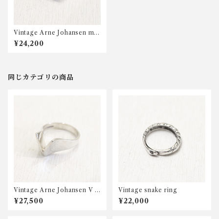
Vintage Arne Johansen mo
dern ring
¥24,200
同じカテゴリの商品
Vintage Arne Johansen V s
Vintage snake ring
haped ring
¥27,500
¥22,000