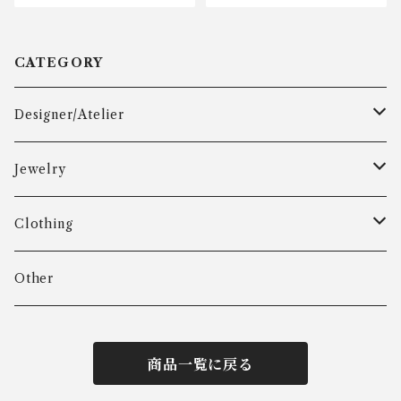
CATEGORY
Designer/Atelier
Aarre & Krogh
Jewelry
Age Fausing
Bracelet
Clothing
Algot Chr. Enevoldsen
Ring
Outer
Other
Allan Børge Larsen
Necklace
Tops
商品一覧に戻る
ALTON
Other
Bottoms